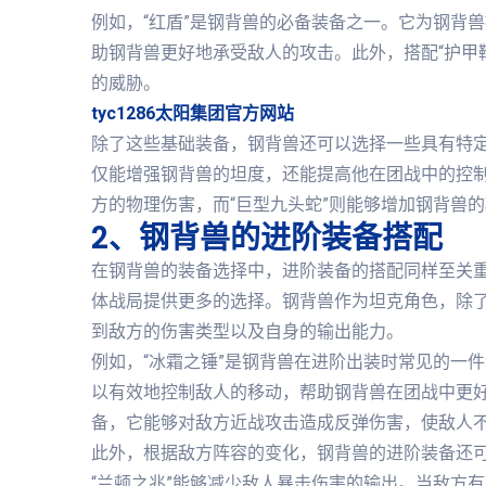
例如，“红盾”是钢背兽的必备装备之一。它为钢背
助钢背兽更好地承受敌人的攻击。此外，搭配“护甲
的威胁。
tyc1286太阳集团官方网站
除了这些基础装备，钢背兽还可以选择一些具有特定
仅能增强钢背兽的坦度，还能提高他在团战中的控制
方的物理伤害，而“巨型九头蛇”则能够增加钢背兽
2、钢背兽的进阶装备搭配
在钢背兽的装备选择中，进阶装备的搭配同样至关
体战局提供更多的选择。钢背兽作为坦克角色，除
到敌方的伤害类型以及自身的输出能力。
例如，“冰霜之锤”是钢背兽在进阶出装时常见的一
以有效地控制敌人的移动，帮助钢背兽在团战中更好
备，它能够对敌方近战攻击造成反弹伤害，使敌人
此外，根据敌方阵容的变化，钢背兽的进阶装备还
“兰顿之兆”能够减少敌人暴击伤害的输出。当敌方