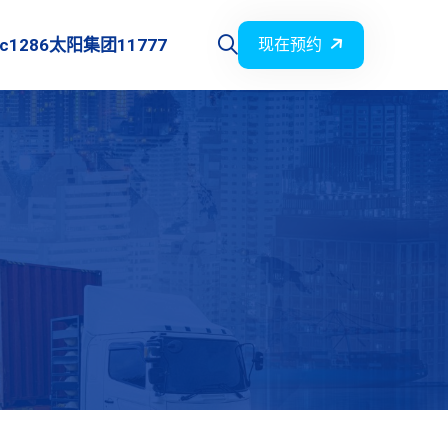
c1286太阳集团11777
现在预约