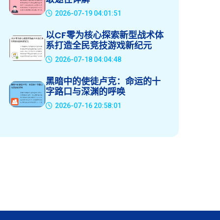
2026-07-19 04:01:51
以CF零为核心探索新型战术体
系打造全民竞技游戏新纪元
2026-07-18 04:04:48
黑暗中的使徒卢克：命运的十
字路口与深渊的呼唤
2026-07-16 20:58:01