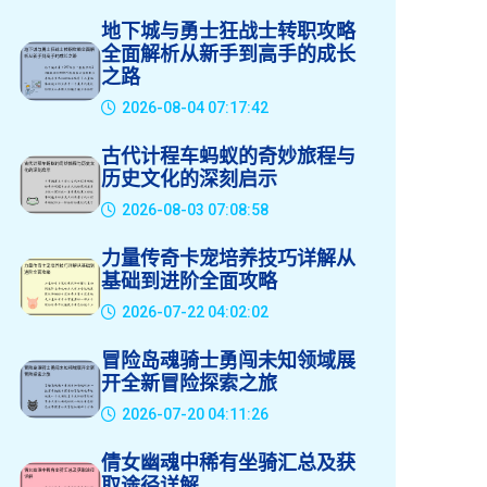
地下城与勇士狂战士转职攻略
全面解析从新手到高手的成长
之路
2026-08-04 07:17:42
古代计程车蚂蚁的奇妙旅程与
历史文化的深刻启示
2026-08-03 07:08:58
力量传奇卡宠培养技巧详解从
基础到进阶全面攻略
2026-07-22 04:02:02
冒险岛魂骑士勇闯未知领域展
开全新冒险探索之旅
2026-07-20 04:11:26
倩女幽魂中稀有坐骑汇总及获
取途径详解