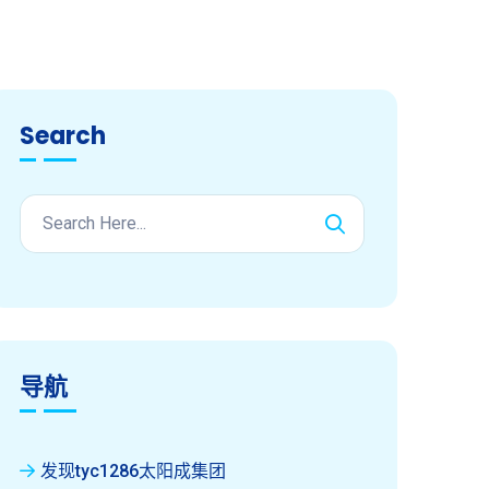
Search
导航
发现tyc1286太阳成集团