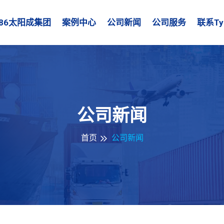
286太阳成集团
案例中心
公司新闻
公司服务
联系ty
公司新闻
首页
公司新闻