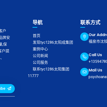
导航
联系方式
客户
Our Addr
首页
品牌安
福泉市沈狡
发现tyc1286太阳成集团
,保
案例中心
客户提
Call Us
公司新闻
S、
+1359478
公司服务
联系tyc1286太阳集团
Mail Us
11777
psychoana
ibe