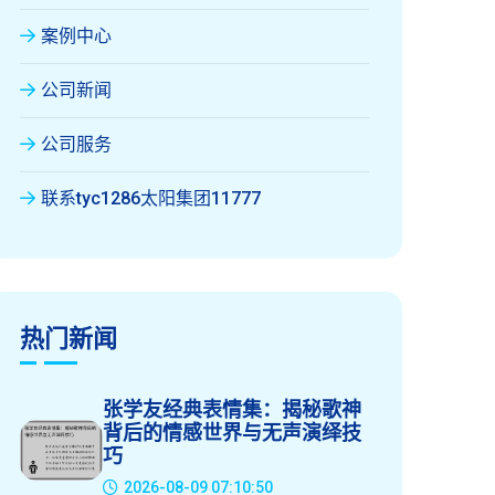
案例中心
公司新闻
公司服务
联系tyc1286太阳集团11777
热门新闻
张学友经典表情集：揭秘歌神
背后的情感世界与无声演绎技
巧
2026-08-09 07:10:50