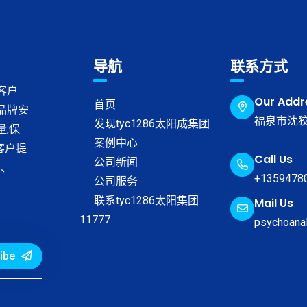
导航
联系方式
客户
Our Addr
首页
品牌安
福泉市沈狡
发现tyc1286太阳成集团
,保
案例中心
客户提
Call Us
公司新闻
S、
+1359478
公司服务
联系tyc1286太阳集团
Mail Us
11777
psychoana
ibe