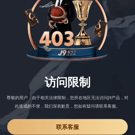
访问限制
尊敬的用户，由于相关法律限制，您所在地区无法访问J9产品，对
此造成的不便，我们深表歉意，您如有疑问请联系客服。
联系客服