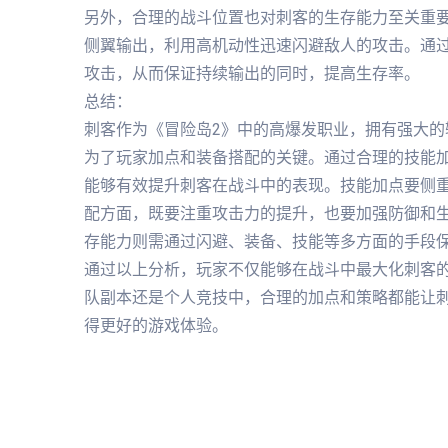
另外，合理的战斗位置也对刺客的生存能力至关重
侧翼输出，利用高机动性迅速闪避敌人的攻击。通
攻击，从而保证持续输出的同时，提高生存率。
总结：
刺客作为《冒险岛2》中的高爆发职业，拥有强大
为了玩家加点和装备搭配的关键。通过合理的技能
能够有效提升刺客在战斗中的表现。技能加点要侧
配方面，既要注重攻击力的提升，也要加强防御和
存能力则需通过闪避、装备、技能等多方面的手段
通过以上分析，玩家不仅能够在战斗中最大化刺客
队副本还是个人竞技中，合理的加点和策略都能让
得更好的游戏体验。