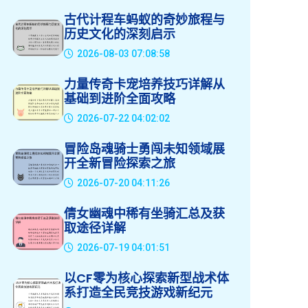
古代计程车蚂蚁的奇妙旅程与
历史文化的深刻启示
2026-08-03 07:08:58
力量传奇卡宠培养技巧详解从
基础到进阶全面攻略
2026-07-22 04:02:02
冒险岛魂骑士勇闯未知领域展
开全新冒险探索之旅
2026-07-20 04:11:26
倩女幽魂中稀有坐骑汇总及获
取途径详解
2026-07-19 04:01:51
以CF零为核心探索新型战术体
系打造全民竞技游戏新纪元