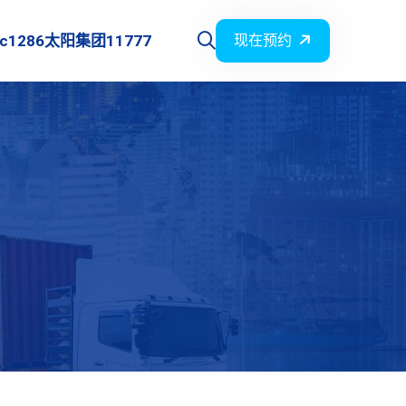
c1286太阳集团11777
现在预约