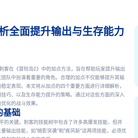
解析全面提升输出与生存能力
刺客在《冒险岛2》中的加点方法，旨在帮助玩家提升输出
在团队中扮演着重要的角色。合理的加点不仅能够提升其输
的稳定表现。本文将从加点的四个重要方面进行详细解析，
用技巧、以及生存能力提升的策略。通过对这些方面的深入
最优化的战斗效果。
的基础
水平的关键。刺客的技能树中包含了许多高爆发技能，但并
要输出技能，如“暗影突袭”和“疾风斩”这两项技能，必须优