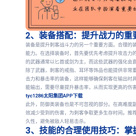
2、装备搭配：提升战力的重
装备是提升刺客战斗力的另一个重要方面。合理的
能力。在选择装备时，首先要优先考虑提升攻击力
的武器通常以匕首或剑为主，而这些武器的强化会
除了武器，刺客的戒指、耳环等饰品也能提供非常
击力和暴击率的装备，这样能够确保刺客在输出时
能输出，需要尽量提升暴击率，从而实现更高的伤
tyc1286太阳集团APP下载
此外，防御类装备也是不可忽视的部分。在高难度副
效减少受到的伤害，为刺客争取更多生存时间。推
久性，避免被敌人轻易击杀。
3、技能的合理使用技巧：掌