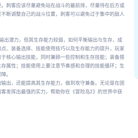
要。刺客应该尽量避免站在战斗的最前排，尽量待在后方或
过不断调整自己的战斗位置，刺客可以避免过于集中的敌人
的输出潜力，但其生存能力较弱，如何平衡输出与生存，成
加点、装备选择、技能使用技巧以及生存能力的提升，玩家
重于核心输出技能，同时兼顾一些控制和生存技能；装备搭
生存属性；技能使用上要注意节奏感和合理的技能循环；生
保障。
的输出，还能提高其生存能力，做到攻守兼备。无论是在团
刺客发挥出最强的实力，帮助你在《冒险岛2》的世界中获