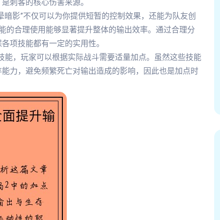
，是刺客的核心伤害来源。
晕暗影”不仅可以为你提供短暂的控制效果，还能为队友创
技能的合理使用能够显著提升整体的输出效率。通过合理分
保各项技能都有一定的实用性。
避”技能，玩家可以根据实际战斗需要适量加点。虽然这些技能
存能力，避免频繁死亡对输出造成的影响，因此也是加点时